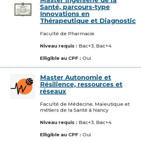
Master Ingénierie de la
Santé, parcours-type
Innovations en
Thérapeutique et Diagnostic
Composante
Faculté de Pharmacie
Niveau requis
Bac+3, Bac+4
Elligible au CPF
Oui
Image
Master Autonomie et
Résilience, ressources et
réseaux
Composante
Faculté de Médecine, Maïeutique et
métiers de la Santé à Nancy
Niveau requis
Bac+3, Bac+4
Elligible au CPF
Oui