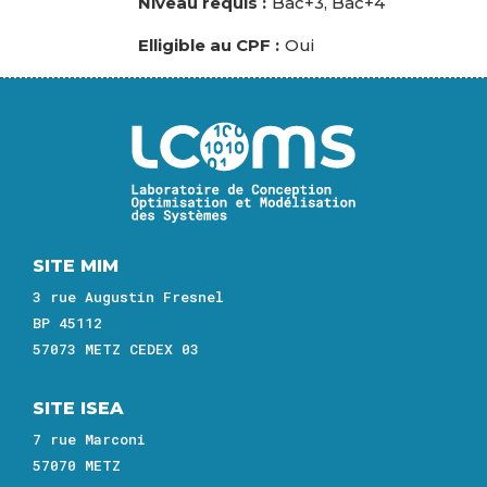
Niveau requis
Bac+3, Bac+4
Elligible au CPF
Oui
Image
SITE MIM
3 rue Augustin Fresnel
BP 45112
57073 METZ CEDEX 03
SITE ISEA
7 rue Marconi
57070 METZ