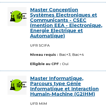
Image
Master Conception
Systèmes Electroniques et
Communicants - CSEC
(mention EEA - Electronique,
Energie Electrique et
Automatique)
Composante
UFR SCIFA
Niveau requis
Bac+3, Bac+4
Elligible au CPF
Oui
Image
Master Informatique,
Parcours type Génie
Informatique et Interaction
Humain-Machine (G2IHM)
Composante
UFR MIM