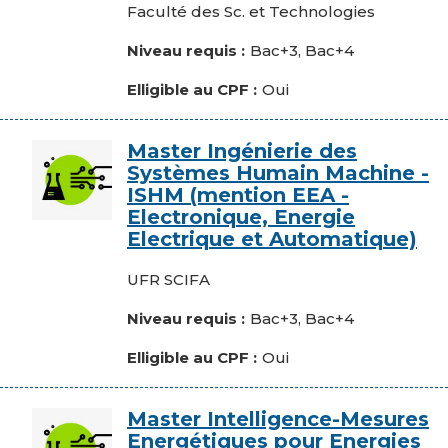
Composante
Faculté des Sc. et Technologies
Niveau requis
Bac+3, Bac+4
Elligible au CPF
Oui
Image
Master Ingénierie des
Systèmes Humain Machine -
ISHM (mention EEA -
Electronique, Energie
Electrique et Automatique)
Composante
UFR SCIFA
Niveau requis
Bac+3, Bac+4
Elligible au CPF
Oui
Image
Master Intelligence-Mesures
Energétiques pour Energies