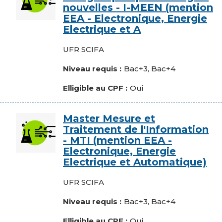
nouvelles - I-MEEN (mention
EEA - Electronique, Energie
Electrique et A
Composante
UFR SCIFA
Niveau requis
Bac+3, Bac+4
Elligible au CPF
Oui
Image
Master Mesure et
Traitement de l'Information
- MTI (mention EEA -
Electronique, Energie
Electrique et Automatique)
Composante
UFR SCIFA
Niveau requis
Bac+3, Bac+4
Elligible au CPF
Oui