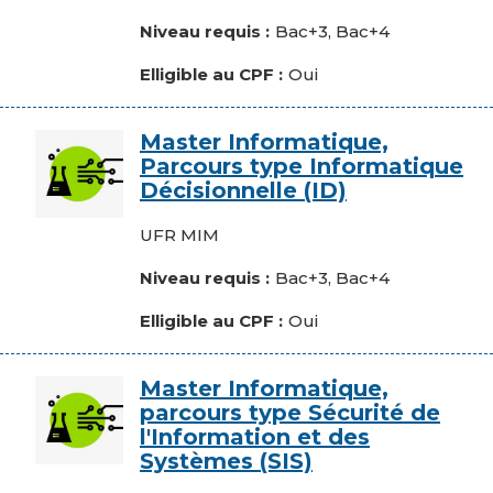
Niveau requis
Bac+3, Bac+4
Elligible au CPF
Oui
Image
Master Informatique,
Parcours type Informatique
Décisionnelle (ID)
Composante
UFR MIM
Niveau requis
Bac+3, Bac+4
Elligible au CPF
Oui
Image
Master Informatique,
parcours type Sécurité de
l'Information et des
Systèmes (SIS)