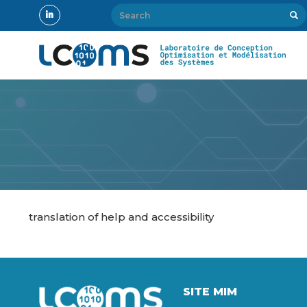
Skip
Search
Sear
to
Search
main
content
Body
translation of help and accessibility
Image
SITE MIM