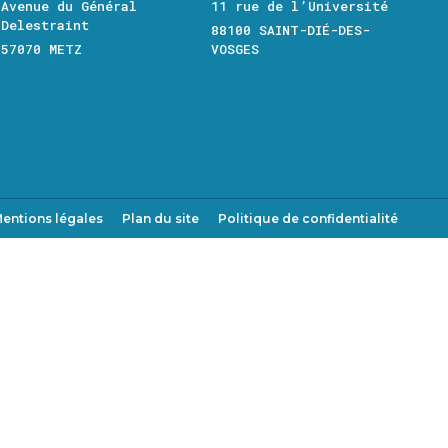
Avenue du Général
11 rue de l’Université
Delestraint
88100 SAINT-DIÉ-DES-
57070 METZ
VOSGES
entions légales
Plan du site
Politique de confidentialité