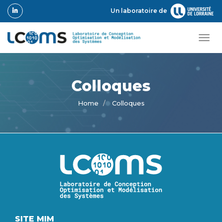
Skip
Un laboratoire de
to
main
content
Tog
navi
Colloques
Home
Colloques
Image
SITE MIM