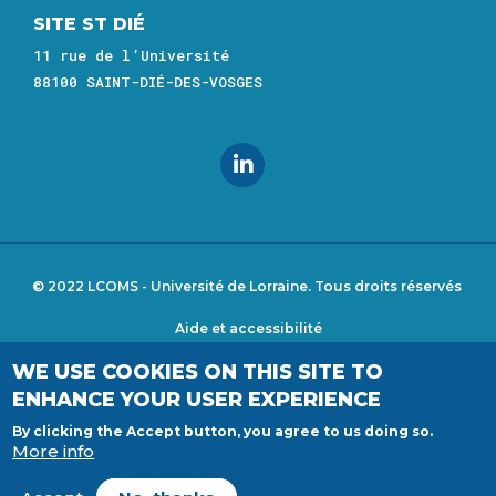
SITE ST DIÉ
11 rue de l’Université
88100 SAINT-DIÉ-DES-VOSGES
© 2022 LCOMS - Université de Lorraine. Tous droits réservés
Aide et accessibilité
Footer
WE USE COOKIES ON THIS SITE TO
menu
Déclaration d'accessibilité
ENHANCE YOUR USER EXPERIENCE
Mentions légales
By clicking the Accept button, you agree to us doing so.
More info
Plan du site