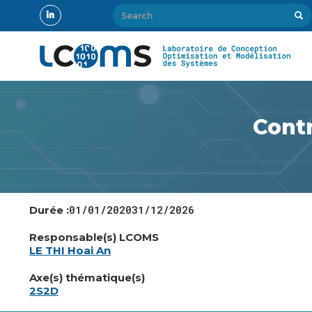
Aller
Search
Sear
au
Search
contenu
principal
Cont
Date
01/01/2020
Date
31/12/2026
Durée :
de
de
début
fin
Responsable(s) LCOMS
LE THI Hoai An
Axe(s) thématique(s)
2S2D