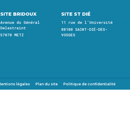
SITE BRIDOUX
SITE ST DIÉ
Avenue du Général
11 rue de l’Université
Delestraint
88100 SAINT-DIÉ-DES-
57070 METZ
VOSGES
entions légales
Plan du site
Politique de confidentialité