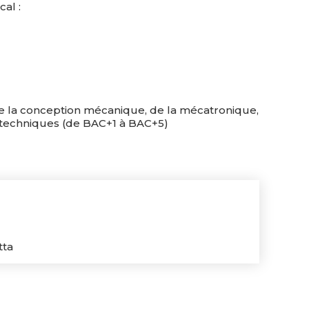
al :
 la conception mécanique, de la mécatronique,
 techniques (de BAC+1 à BAC+5)
tta