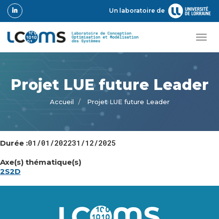
Aller
Un laboratoire de
au
contenu
principal
Tog
navi
Projet LUE future Leader
Accueil
Projet LUE future Leader
Date
01/01/2022
Date
31/12/2025
Durée :
de
de
début
fin
Axe(s) thématique(s)
2S2D
Image