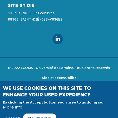
SITE ST DIÉ
11 rue de l’Université
88100 SAINT-DIÉ-DES-VOSGES
© 2022 LCOMS - Université de Lorraine. Tous droits réservés
Aide et accessibilité
Footer
WE USE COOKIES ON THIS SITE TO
menu
Déclaration d'accessibilité
ENHANCE YOUR USER EXPERIENCE
Mentions légales
By clicking the Accept button, you agree to us doing so.
More info
Plan du site