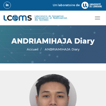
Aller
Un laboratoire de
au
contenu
principal
Tog
navi
ANDRIAMIHAJA Diary
Accueil
ANDRIAMIHAJA Diary
Photo